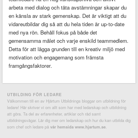
arbeta med dialog och täta avstämningar skapar du
en känsla av stark gemenskap. Det är viktigt att du
vidareutbildar dig så att du hela tiden är up-to-date
med nya rön. Behåll fokus på både det
gemensamma målet och varje enskild teammedlem.
Detta för att lägga grunden till en kreativ miljö med
motivation och engagemang som främsta
framgångsfaktorer.
UTBILDING FÖR LEDARE
Välkommen till en av Hjärtum Utbildnings bloggar om utbildning för
ledare! Här skriver vi om allt som har med ledarskap och utbildning
att göra. Ta del av erfarenheter, artiklar och råd samt
utbildningsvägar. Lär dig mer om ledarskap och hur du kan utbilda dig
som chef och ledare på
vår hemsida www.hjartum.se
.