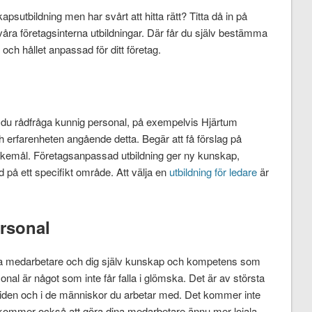
psutbildning men har svårt att hitta rätt? Titta då in på
ra företagsinterna utbildningar. Där får du själv bestämma
och hållet anpassad för ditt företag.
du rådfråga kunnig personal, på exempelvis Hjärtum
 erfarenheten angående detta. Begär att få förslag på
nskemål. Företagsanpassad utbildning ger ny kunskap,
d på ett specifikt område. Att välja en
utbildning för ledare
är
ersonal
ina medarbetare och dig själv kunskap och kompetens som
rsonal är något som inte får falla i glömska. Det är av största
amtiden och i de människor du arbetar med. Det kommer inte
tan kommer också att göra dina medarbetare ännu mer lojala.