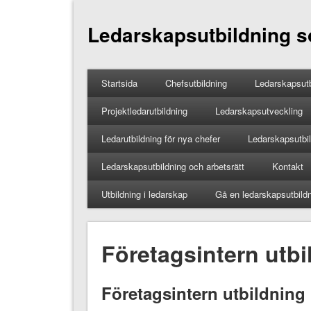
Ledarskapsutbildning so
Startsida
Chefsutbildning
Ledarskapsutb
Projektledarutbildning
Ledarskapsutveckling
Ledarutbildning för nya chefer
Ledarskapsutbild
Ledarskapsutbildning och arbetsrätt
Kontakt
Utbildning i ledarskap
Gå en ledarskapsutbild
Företagsintern utbi
Företagsintern utbildning