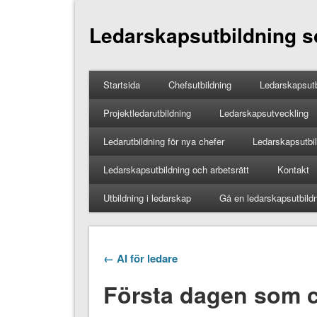
Ledarskapsutbildning so
Startsida
Chefsutbildning
Ledarskapsutb
Projektledarutbildning
Ledarskapsutveckling
Ledarutbildning för nya chefer
Ledarskapsutbild
Ledarskapsutbildning och arbetsrätt
Kontakt
Utbildning i ledarskap
Gå en ledarskapsutbild
← AI för ledare
Första dagen som 