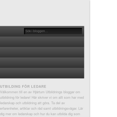
UTBILDING FÖR LEDARE
Välkommen till en av Hjärtum Utbildnings bloggar om
utbildning för ledare! Här skriver vi om allt som har med
ledarskap och utbildning att göra. Ta del av
erfarenheter, artiklar och råd samt utbildningsvägar. Lär
dig mer om ledarskap och hur du kan utbilda dig som