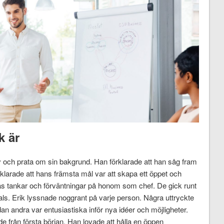
k är
v och prata om sin bakgrund. Han förklarade att han såg fram
klarade att hans främsta mål var att skapa ett öppet och
ras tankar och förväntningar på honom som chef. De gick runt
als. Erik lyssnade noggrant på varje person. Några uttryckte
 andra var entusiastiska inför nya idéer och möjligheter.
nde från första början. Han lovade att hålla en öppen