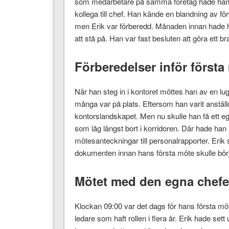
som medarbetare på samma företag hade han nu 
kollega till chef. Han kände en blandning av fö
men Erik var förberedd. Månaden innan hade h
att stå på. Han var fast besluten att göra ett br
Förberedelser inför första
När han steg in i kontoret möttes han av en lug
många var på plats. Eftersom han varit anställd
kontorslandskapet. Men nu skulle han få ett ege
som låg längst bort i korridoren. Där hade han
mötesanteckningar till personalrapporter. Erik 
dokumenten innan hans första möte skulle bör
Mötet med den egna chef
Klockan 09:00 var det dags för hans första mö
ledare som haft rollen i flera år. Erik hade set