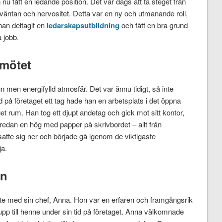
fått en ledande position. Det var dags att ta steget från
rväntan och nervositet. Detta var en ny och utmanande roll,
an deltagit en
ledarskapsutbildning
och fått en bra grund
a jobb.
 mötet
n men energifylld atmosfär. Det var ännu tidigt, så inte
 på företaget ett tag hade han en arbetsplats i det öppna
t rum. Han tog ett djupt andetag och gick mot sitt kontor,
 redan en hög med papper på skrivbordet – allt från
satte sig ner och började gå igenom de viktigaste
ja.
en
te med sin chef, Anna. Hon var en erfaren och framgångsrik
t upp till henne under sin tid på företaget. Anna välkomnade