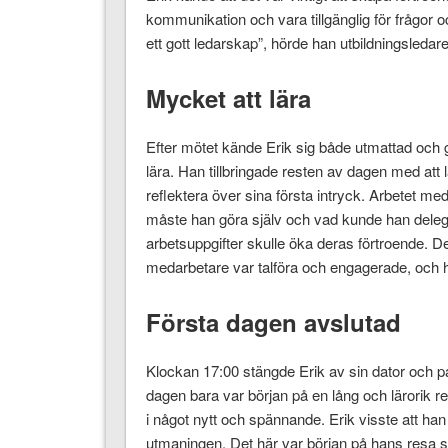
kommunikation och vara tillgänglig för frågor
ett gott ledarskap”, hörde han utbildningsleda
Mycket att lära
Efter mötet kände Erik sig både utmattad och g
lära. Han tillbringade resten av dagen med at
reflektera över sina första intryck. Arbetet med
måste han göra själv och vad kunde han delege
arbetsuppgifter skulle öka deras förtroende. De
medarbetare var talföra och engagerade, och han
Första dagen avslutad
Klockan 17:00 stängde Erik av sin dator och p
dagen bara var början på en lång och lärorik re
i något nytt och spännande. Erik visste att han
utmaningen. Det här var början på hans resa so