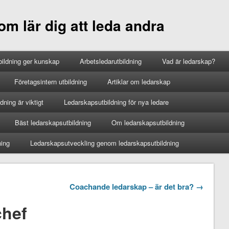
m lär dig att leda andra
ildning ger kunskap
Arbetsledarutbildning
Vad är ledarskap?
Företagsintern utbildning
Artiklar om ledarskap
ning är viktigt
Ledarskapsutbildning för nya ledare
Bäst ledarskapsutbildning
Om ledarskapsutbildning
ning
Ledarskapsutveckling genom ledarskapsutbildning
Coachande ledarskap – är det bra? →
chef