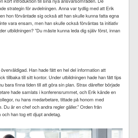
kort introduktion till sina nya ansvarsområden. De
e strategin för avdelningen. Anna var tydlig med att Erik
en hon förväntade sig också att han skulle kunna fatta egna
 inte vara ensam, men han skulle också förväntas ta initiativ
er utbildningen? ”Du måste kunna leda dig själv först, innan
överväldigad. Han hade fått en hel del information att
k tillbaka till sitt kontor. Under utbildningen hade han fått tips
 bara finna tiden till att göra sin plan. Strax därefter började
etare hade samlats i konferensrummet, och Erik kände en
 kollegor, nu hans medarbetare, tittade på honom med
e. Du är en chef och andra regler gäller.” Orden från
 och han tog ett djupt andetag.