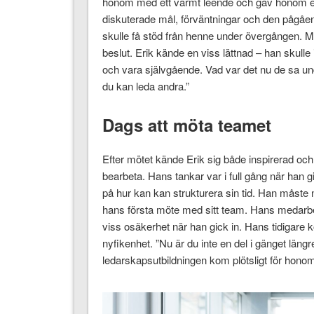
honom med ett varmt leende och gav honom en 
diskuterade mål, förväntningar och den pågåend
skulle få stöd från henne under övergången. M
beslut. Erik kände en viss lättnad – han skulle
och vara självgående. Vad var det nu de sa und
du kan leda andra.”
Dags att möta teamet
Efter mötet kände Erik sig både inspirerad och 
bearbeta. Hans tankar var i full gång när han gic
på hur kan kan strukturera sin tid. Han måste nu
hans första möte med sitt team. Hans medarb
viss osäkerhet när han gick in. Hans tidigare
nyfikenhet. ”Nu är du inte en del i gänget längr
ledarskapsutbildningen kom plötsligt för honom