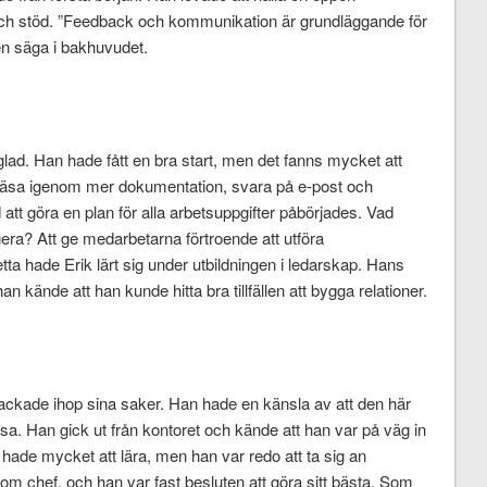
 och stöd. ”Feedback och kommunikation är grundläggande för
ren säga i bakhuvudet.
lad. Han hade fått en bra start, men det fanns mycket att
t läsa igenom mer dokumentation, svara på e-post och
 att göra en plan för alla arbetsuppgifter påbörjades. Vad
ra? Att ge medarbetarna förtroende att utföra
tta hade Erik lärt sig under utbildningen i ledarskap. Hans
 kände att han kunde hitta bra tillfällen att bygga relationer.
ackade ihop sina saker. Han hade en känsla av att den här
sa. Han gick ut från kontoret och kände att han var på väg in
 hade mycket att lära, men han var redo att ta sig an
m chef, och han var fast besluten att göra sitt bästa. Som