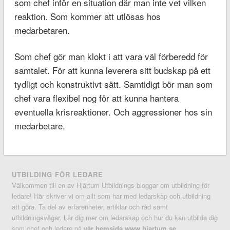
som chef inför en situation där man inte vet vilken
reaktion. Som kommer att utlösas hos
medarbetaren.
Som chef gör man klokt i att vara väl förberedd för
samtalet. För att kunna leverera sitt budskap på ett
tydligt och konstruktivt sätt. Samtidigt bör man som
chef vara flexibel nog för att kunna hantera
eventuella krisreaktioner. Och aggressioner hos sin
medarbetare.
UTBILDING FÖR LEDARE
Välkommen till en av Hjärtum Utbildnings bloggar om utbildning för
ledare! Här skriver vi om allt som har med ledarskap och utbildning
att göra. Ta del av erfarenheter, artiklar och råd samt
utbildningsvägar. Lär dig mer om ledarskap och hur du kan utbilda dig
som chef och ledare på
vår hemsida www.hjartum.se
.