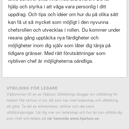
hjälp och styrka i att våga vara personlig i ditt
uppdrag. Och tips och idéer om hur du på olika sätt
kan få ut så mycket som möjligt i den nyvunna
chefsrollen och utvecklas i rollen. Du kommer under
resans gång upptäcka nya färdigheter och
möjligheter inom dig själv som låter dig tänja på
tidigare gränser. Med rätt förutsättningar som
nybliven chef är möjligheterna oändliga.
UTBILDING FÖR LEDARE
Välkommen till en av Hjärtum Utbildnings bloggar om utbildning för
ledare! Här skriver vi om allt som har med ledarskap och utbildning
att göra. Ta del av erfarenheter, artiklar och råd samt
utbildningsvägar. Lär dig mer om ledarskap och hur du kan utbilda dig
som chef och ledare på
vår hemsida www.hjartum.se
.