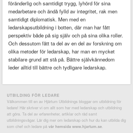
föränderlig och samtidigt trygg, lyhörd för sina
medarbetare och ändå fylld av integritet, rak men
samtidigt diplomatisk. Men med en
ledarskapsutbildning i botten, där man har fått
perspektiv både på sig själv och på sina olika roller.
Och dessutom fått ta del av en del av forskning om
olika metoder för ledarskap, har man en mycket
stabilare grund att stå på. Bättre självkännedom
leder alltid till bättre och tydligare ledarskap.
UTBILDING FÖR LEDARE
Välkommen till en av Hjärtum Utbildnings bloggar om utbildning för
ledare! Här skriver vi om allt som har med ledarskap och utbildning
att göra. Ta del av erfarenheter, artiklar och råd samt
utbildningsvägar. Lär dig mer om ledarskap och hur du kan utbilda dig
som chef och ledare på
vår hemsida www.hjartum.se
.