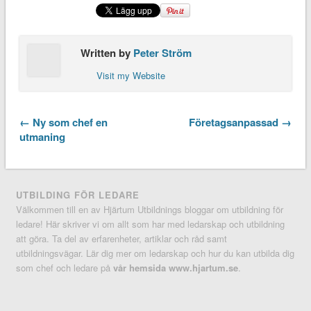
Written by
Peter Ström
Visit my Website
← Ny som chef en
Företagsanpassad →
utmaning
UTBILDING FÖR LEDARE
Välkommen till en av Hjärtum Utbildnings bloggar om utbildning för
ledare! Här skriver vi om allt som har med ledarskap och utbildning
att göra. Ta del av erfarenheter, artiklar och råd samt
utbildningsvägar. Lär dig mer om ledarskap och hur du kan utbilda dig
som chef och ledare på
vår hemsida www.hjartum.se
.