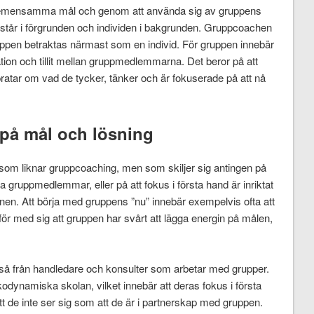
emensamma mål och genom att använda sig av gruppens
n står i förgrunden och individen i bakgrunden. Gruppcoachen
uppen betraktas närmast som en individ. För gruppen innebär
on och tillit mellan gruppmedlemmarna. Det beror på att
atar om vad de tycker, tänker och är fokuserade på att nå
på mål och lösning
 som liknar gruppcoaching, men som skiljer sig antingen på
da gruppmedlemmar, eller på att fokus i första hand är inriktat
nen. Att börja med gruppens ”nu” innebär exempelvis ofta att
r för med sig att gruppen har svårt att lägga energin på målen,
kså från handledare och konsulter som arbetar med grupper.
dynamiska skolan, vilket innebär att deras fokus i första
tt de inte ser sig som att de är i partnerskap med gruppen.