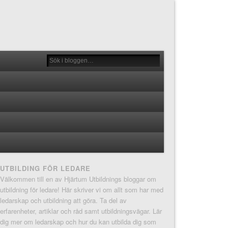
UTBILDING FÖR LEDARE
Välkommen till en av Hjärtum Utbildnings bloggar om
utbildning för ledare! Här skriver vi om allt som har med
ledarskap och utbildning att göra. Ta del av
erfarenheter, artiklar och råd samt utbildningsvägar. Lär
dig mer om ledarskap och hur du kan utbilda dig som