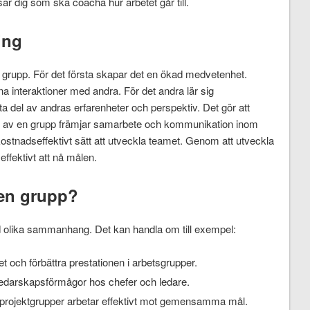
ar dig som ska coacha hur arbetet går till.
ing
 grupp. För det första skapar det en ökad medvetenhet.
na interaktioner med andra. För det andra lär sig
del av andras erfarenheter och perspektiv. Det gör att
ng av en grupp främjar samarbete och kommunikation inom
kostnadseffektivt sätt att utveckla teamet. Genom att utveckla
effektivt att nå målen.
en grupp?
 olika sammanhang. Det kan handla om till exempel:
t och förbättra prestationen i arbetsgrupper.
ledarskapsförmågor hos chefer och ledare.
t projektgrupper arbetar effektivt mot gemensamma mål.