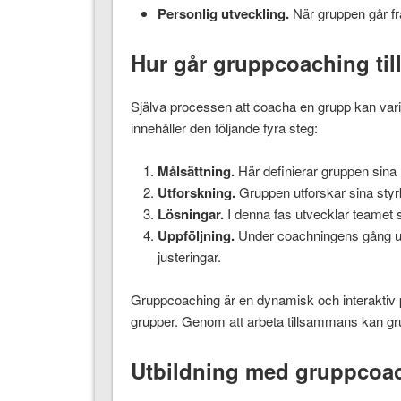
Personlig utveckling.
När gruppen går fr
Hur går gruppcoaching til
Själva processen att coacha en grupp kan var
innehåller den följande fyra steg:
Målsättning.
Här definierar gruppen sina 
Utforskning.
Gruppen utforskar sina styr
Lösningar.
I denna fas utvecklar teamet s
Uppföljning.
Under coachningens gång ut
justeringar.
Gruppcoaching är en dynamisk och interaktiv p
grupper. Genom att arbeta tillsammans kan grup
Utbildning med gruppcoa