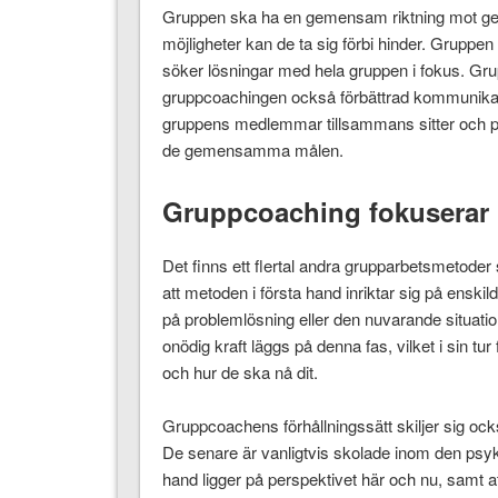
Gruppen ska ha en gemensam riktning mot g
möjligheter kan de ta sig förbi hinder. Gruppe
söker lösningar med hela gruppen i fokus. Gr
gruppcoachingen också förbättrad kommunikati
gruppens medlemmar tillsammans sitter och pr
de gemensamma målen.
Gruppcoaching fokuserar 
Det finns ett flertal andra grupparbetsmetoder
att metoden i första hand inriktar sig på enskil
på problemlösning eller den nuvarande situatio
onödig kraft läggs på denna fas, vilket i sin tu
och hur de ska nå dit.
Gruppcoachens förhållningssätt skiljer sig oc
De senare är vanligtvis skolade inom den psyko
hand ligger på perspektivet här och nu, samt a