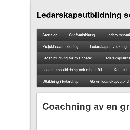
Ledarskapsutbildning so
Startsida
Chefsutbildning
Ledarskapsutb
Projektledarutbildning
Ledarskapsutveckling
Ledarutbildning för nya chefer
Ledarskapsutbild
Ledarskapsutbildning och arbetsrätt
Kontakt
Utbildning i ledarskap
Gå en ledarskapsutbild
Coachning av en g