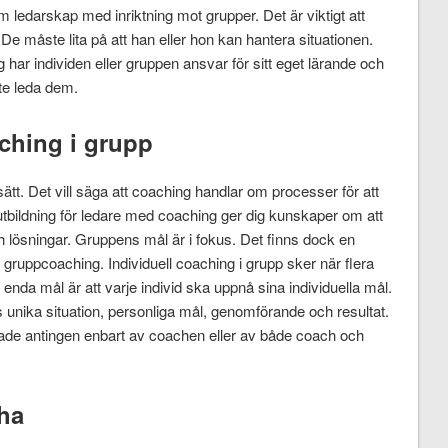
 ledarskap med inriktning mot grupper. Det är viktigt att
De måste lita på att han eller hon kan hantera situationen.
har individen eller gruppen ansvar för sitt eget lärande och
te leda dem.
aching i grupp
. Det vill säga att coaching handlar om processer för att
utbildning för ledare med coaching ger dig kunskaper om att
ch lösningar. Gruppens mål är i fokus. Det finns dock en
h gruppcoaching. Individuell coaching i grupp sker när flera
nda mål är att varje individ ska uppnå sina individuella mål.
s unika situation, personliga mål, genomförande och resultat.
ade antingen enbart av coachen eller av både coach och
cha