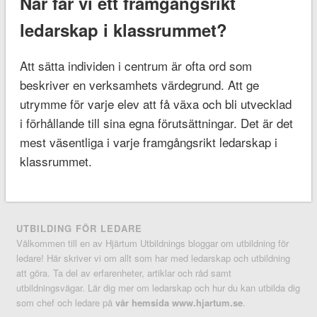
När får vi ett framgångsrikt
ledarskap i klassrummet?
Att sätta individen i centrum är ofta ord som
beskriver en verksamhets värdegrund. Att ge
utrymme för varje elev att få växa och bli utvecklad
i förhållande till sina egna förutsättningar. Det är det
mest väsentliga i varje framgångsrikt ledarskap i
klassrummet.
UTBILDING FÖR LEDARE
Välkommen till en av Hjärtum Utbildnings bloggar om utbildning för
ledare! Här skriver vi om allt som har med ledarskap och utbildning
att göra. Ta del av erfarenheter, artiklar och råd samt
utbildningsvägar. Lär dig mer om ledarskap och hur du kan utbilda dig
som chef och ledare på
vår hemsida www.hjartum.se
.