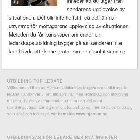
innebär att du utgår från
sändarens upplevelse av
situationen. Det blir inte hotfullt, då det lämnar
utrymme för mottagarens upplevelse av situationen.
Metoden du får kunskaper om under en
ledarskapsutbildning bygger på att sändaren inte
kan hävda att denne pratar om en absolut sanning.
UTBILDING FÖR LEDARE
Välkommen till en av Hjärtum Utbildnings bloggar om utbildning för
ledare! Här skriver vi om allt som har med ledarskap och utbildning
att göra. Ta del av erfarenheter, artiklar och råd samt
utbildningsvägar. Lär dig mer om ledarskap och hur du kan utbilda dig
som chef och ledare på
vår hemsida www.hjartum.se
.
UTBILDNINGAR FÖR LEDARE GER NYA INSIKTER