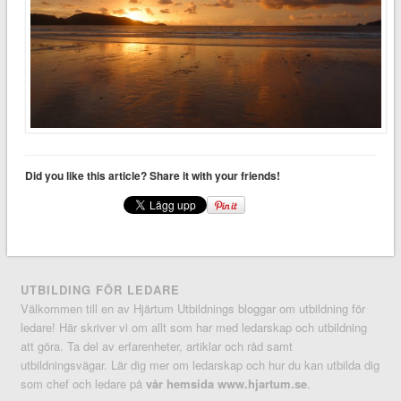
Did you like this article? Share it with your friends!
UTBILDING FÖR LEDARE
Välkommen till en av Hjärtum Utbildnings bloggar om utbildning för
ledare! Här skriver vi om allt som har med ledarskap och utbildning
att göra. Ta del av erfarenheter, artiklar och råd samt
utbildningsvägar. Lär dig mer om ledarskap och hur du kan utbilda dig
som chef och ledare på
vår hemsida www.hjartum.se
.