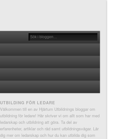
UTBILDING FÖR LEDARE
Välkommen till en av Hjärtum Utbildnings bloggar om
utbildning för ledare! Här skriver vi om allt som har med
ledarskap och utbildning att göra. Ta del av
erfarenheter, artiklar och råd samt utbildningsvägar. Lär
dig mer om ledarskap och hur du kan utbilda dig som