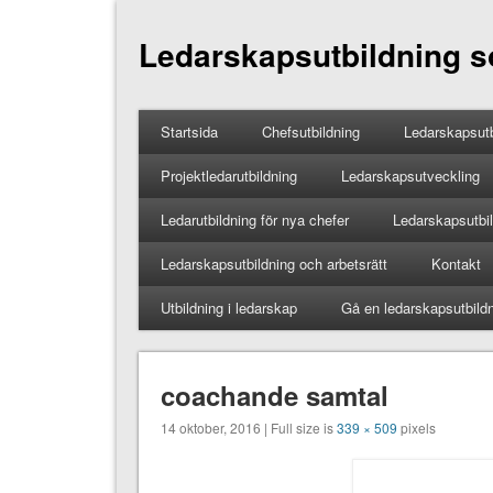
Ledarskapsutbildning so
Startsida
Chefsutbildning
Ledarskapsutb
Projektledarutbildning
Ledarskapsutveckling
Ledarutbildning för nya chefer
Ledarskapsutbild
Ledarskapsutbildning och arbetsrätt
Kontakt
Utbildning i ledarskap
Gå en ledarskapsutbild
coachande samtal
14 oktober, 2016 | Full size is
339 × 509
pixels