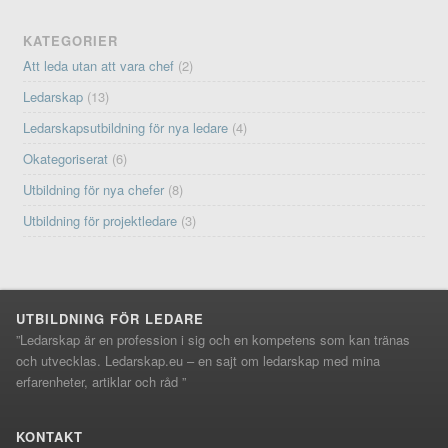
KATEGORIER
Att leda utan att vara chef
(2)
Ledarskap
(13)
Ledarskapsutbildning för nya ledare
(4)
Okategoriserat
(6)
Utbildning för nya chefer
(8)
Utbildning för projektledare
(3)
UTBILDNING FÖR LEDARE
”Ledarskap är en profession i sig och en kompetens som kan tränas
och utvecklas. Ledarskap.eu – en sajt om ledarskap med mina
erfarenheter, artiklar och råd ”
KONTAKT