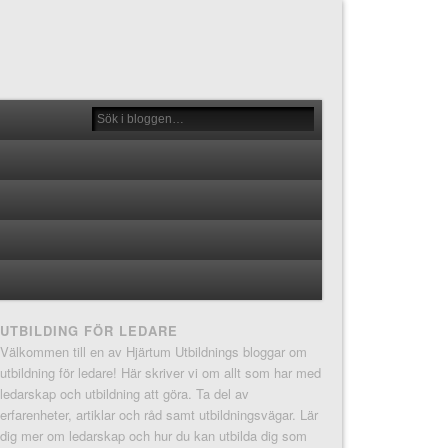
UTBILDING FÖR LEDARE
Välkommen till en av Hjärtum Utbildnings bloggar om
utbildning för ledare! Här skriver vi om allt som har med
ledarskap och utbildning att göra. Ta del av
erfarenheter, artiklar och råd samt utbildningsvägar. Lär
dig mer om ledarskap och hur du kan utbilda dig som