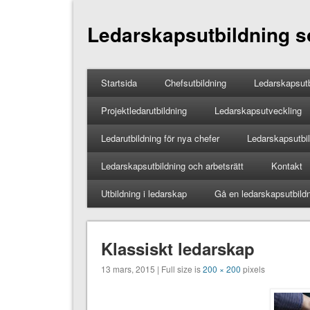
Ledarskapsutbildning so
Startsida
Chefsutbildning
Ledarskapsutb
Projektledarutbildning
Ledarskapsutveckling
Ledarutbildning för nya chefer
Ledarskapsutbild
Ledarskapsutbildning och arbetsrätt
Kontakt
Utbildning i ledarskap
Gå en ledarskapsutbild
Klassiskt ledarskap
13 mars, 2015 | Full size is
200 × 200
pixels