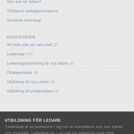
Vem kan bli ledare?
Viktigaste ledaregenskaperna
Vinnande ledarskap
KATEGORIER
Att leda utan att vara chef
(2)
Ledarskap
(13)
Ledarskapsutbildning för nya ledare
(4)
Okategoriserat
(6)
Utbildning för nya chefer
(8)
Utbildning för projektledare
(3)
UTBILDNING FÖR LEDARE
”Ledarskap är en profession i sig och en kompetens som kan tränas
och utvecklas. Ledarskap.eu – en sajt om ledarskap med mina