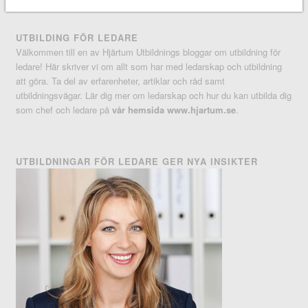
UTBILDING FÖR LEDARE
Välkommen till en av Hjärtum Utbildnings bloggar om utbildning för
ledare! Här skriver vi om allt som har med ledarskap och utbildning
att göra. Ta del av erfarenheter, artiklar och råd samt
utbildningsvägar. Lär dig mer om ledarskap och hur du kan utbilda dig
som chef och ledare på
vår hemsida www.hjartum.se
.
UTBILDNINGAR FÖR LEDARE GER NYA INSIKTER