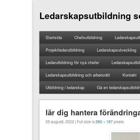
Ledarskapsutbildning so
Startsida
Chefsutbildning
Ledarskapsutb
Projektledarutbildning
Ledarskapsutveckling
Ledarutbildning för nya chefer
Ledarskapsutbild
Ledarskapsutbildning och arbetsrätt
Kontakt
Utbildning i ledarskap
Gå en ledarskapsutbild
lär dig hantera förändring
25 augusti, 2022 | Full size is
280 × 187
pixels