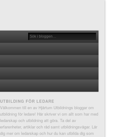
UTBILDING FÖR LEDARE
Välkommen till en av Hjärtum Utbildnings bloggar om
utbildning för ledare! Här skriver vi om allt som har med
ledarskap och utbildning att göra. Ta del av
erfarenheter, artiklar och råd samt utbildningsvägar. Lär
dig mer om ledarskap och hur du kan utbilda dig som