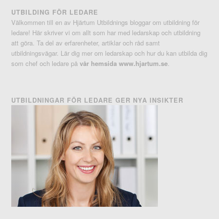
UTBILDING FÖR LEDARE
Välkommen till en av Hjärtum Utbildnings bloggar om utbildning för
ledare! Här skriver vi om allt som har med ledarskap och utbildning
att göra. Ta del av erfarenheter, artiklar och råd samt
utbildningsvägar. Lär dig mer om ledarskap och hur du kan utbilda dig
som chef och ledare på
vår hemsida www.hjartum.se
.
UTBILDNINGAR FÖR LEDARE GER NYA INSIKTER