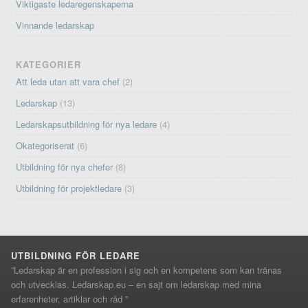
Viktigaste ledaregenskaperna
Vinnande ledarskap
KATEGORIER
Att leda utan att vara chef
(2)
Ledarskap
(13)
Ledarskapsutbildning för nya ledare
(4)
Okategoriserat
(6)
Utbildning för nya chefer
(8)
Utbildning för projektledare
(3)
UTBILDNING FÖR LEDARE
”Ledarskap är en profession i sig och en kompetens som kan tränas
och utvecklas. Ledarskap.eu – en sajt om ledarskap med mina
erfarenheter, artiklar och råd ”