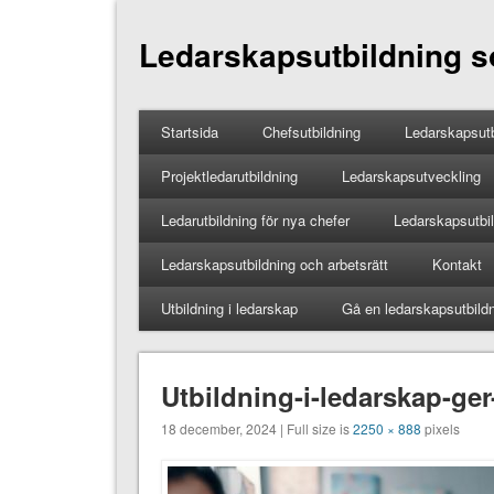
Ledarskapsutbildning so
Startsida
Chefsutbildning
Ledarskapsutb
Projektledarutbildning
Ledarskapsutveckling
Ledarutbildning för nya chefer
Ledarskapsutbild
Ledarskapsutbildning och arbetsrätt
Kontakt
Utbildning i ledarskap
Gå en ledarskapsutbild
Utbildning-i-ledarskap-ge
18 december, 2024 | Full size is
2250 × 888
pixels