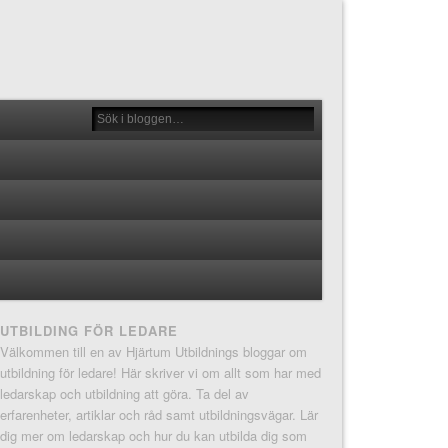
UTBILDING FÖR LEDARE
Välkommen till en av Hjärtum Utbildnings bloggar om
utbildning för ledare! Här skriver vi om allt som har med
ledarskap och utbildning att göra. Ta del av
erfarenheter, artiklar och råd samt utbildningsvägar. Lär
dig mer om ledarskap och hur du kan utbilda dig som