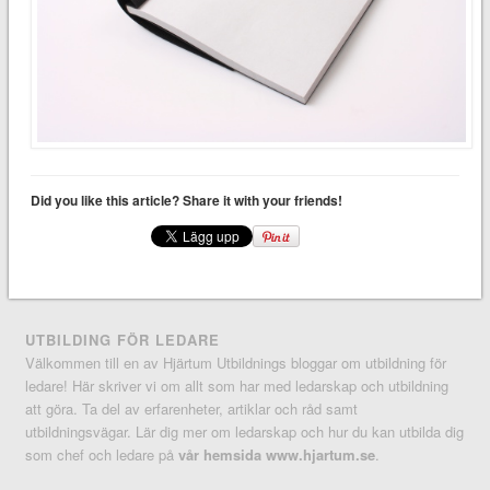
Did you like this article? Share it with your friends!
UTBILDING FÖR LEDARE
Välkommen till en av Hjärtum Utbildnings bloggar om utbildning för
ledare! Här skriver vi om allt som har med ledarskap och utbildning
att göra. Ta del av erfarenheter, artiklar och råd samt
utbildningsvägar. Lär dig mer om ledarskap och hur du kan utbilda dig
som chef och ledare på
vår hemsida www.hjartum.se
.