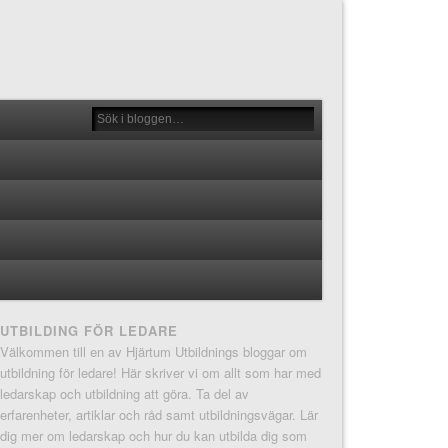
UTBILDING FÖR LEDARE
Välkommen till en av Hjärtum Utbildnings bloggar om
utbildning för ledare! Här skriver vi om allt som har med
ledarskap och utbildning att göra. Ta del av
erfarenheter, artiklar och råd samt utbildningsvägar. Lär
dig mer om ledarskap och hur du kan utbilda dig som