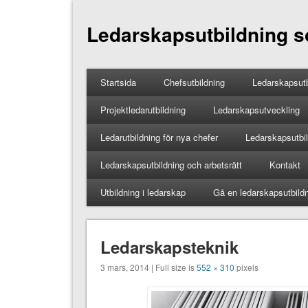
Ledarskapsutbildning so
Startsida
Chefsutbildning
Ledarskapsutb
Projektledarutbildning
Ledarskapsutveckling
Ledarutbildning för nya chefer
Ledarskapsutbild
Ledarskapsutbildning och arbetsrätt
Kontakt
Utbildning i ledarskap
Gå en ledarskapsutbild
Ledarskapsteknik
3 mars, 2014 | Full size is
552 × 310
pixels