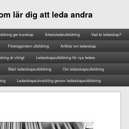
m lär dig att leda andra
ildning ger kunskap
Arbetsledarutbildning
Vad är ledarskap?
Företagsintern utbildning
Artiklar om ledarskap
ning är viktigt
Ledarskapsutbildning för nya ledare
Bäst ledarskapsutbildning
Om ledarskapsutbildning
ning
Ledarskapsutveckling genom ledarskapsutbildning