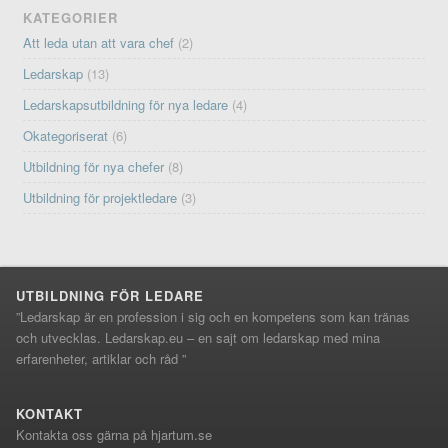
KATEGORIER
Att leda utan att vara chef
(2)
Ledarskap
(13)
Ledarskapsutbildning för nya ledare
(4)
Okategoriserat
(6)
Utbildning för nya chefer
(8)
Utbildning för projektledare
(3)
UTBILDNING FÖR LEDARE
”Ledarskap är en profession i sig och en kompetens som kan tränas
och utvecklas. Ledarskap.eu – en sajt om ledarskap med mina
erfarenheter, artiklar och råd ”
KONTAKT
Kontakta oss gärna på hjartum.se