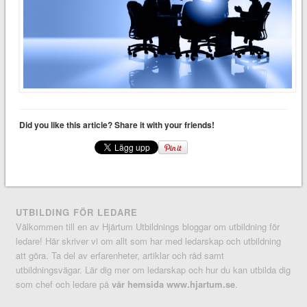
Did you like this article? Share it with your friends!
UTBILDING FÖR LEDARE
Välkommen till en av Hjärtum Utbildnings bloggar om utbildning för
ledare! Här skriver vi om allt som har med ledarskap och utbildning
att göra. Ta del av erfarenheter, artiklar och råd samt
utbildningsvägar. Lär dig mer om ledarskap och hur du kan utbilda dig
som chef och ledare på
vår hemsida www.hjartum.se
.