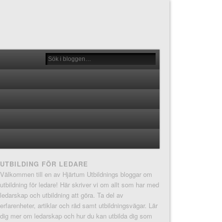
UTBILDING FÖR LEDARE
Välkommen till en av Hjärtum Utbildnings bloggar om
utbildning för ledare! Här skriver vi om allt som har med
ledarskap och utbildning att göra. Ta del av
erfarenheter, artiklar och råd samt utbildningsvägar. Lär
dig mer om ledarskap och hur du kan utbilda dig som