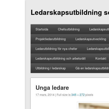
Ledarskapsutbildning so
Startsida
Chefsutbildning
Ledarskapsutb
Projektledarutbildning
Ledarskapsutveckling
Ledarutbildning för nya chefer
Ledarskapsutbild
Ledarskapsutbildning och arbetsrätt
Kontakt
Utbildning i ledarskap
Gå en ledarskapsutbild
Unga ledare
17 mars, 2014 | Full size is
345 × 272
pixels