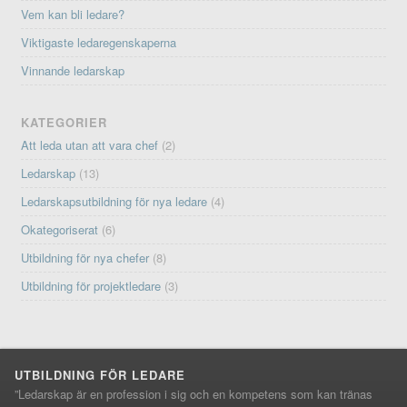
Vem kan bli ledare?
Viktigaste ledaregenskaperna
Vinnande ledarskap
KATEGORIER
Att leda utan att vara chef
(2)
Ledarskap
(13)
Ledarskapsutbildning för nya ledare
(4)
Okategoriserat
(6)
Utbildning för nya chefer
(8)
Utbildning för projektledare
(3)
UTBILDNING FÖR LEDARE
”Ledarskap är en profession i sig och en kompetens som kan tränas