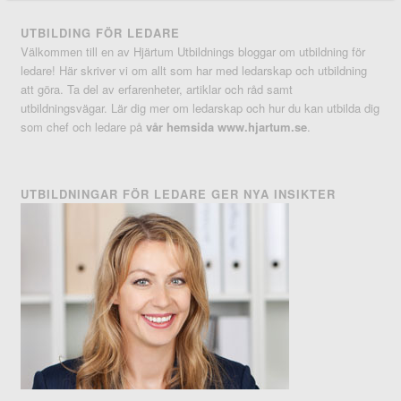
UTBILDING FÖR LEDARE
Välkommen till en av Hjärtum Utbildnings bloggar om utbildning för
ledare! Här skriver vi om allt som har med ledarskap och utbildning
att göra. Ta del av erfarenheter, artiklar och råd samt
utbildningsvägar. Lär dig mer om ledarskap och hur du kan utbilda dig
som chef och ledare på
vår hemsida www.hjartum.se
.
UTBILDNINGAR FÖR LEDARE GER NYA INSIKTER