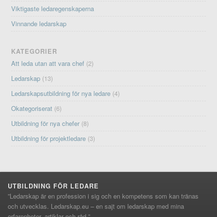
Viktigaste ledaregenskaperna
Vinnande ledarskap
KATEGORIER
Att leda utan att vara chef
(2)
Ledarskap
(13)
Ledarskapsutbildning för nya ledare
(4)
Okategoriserat
(6)
Utbildning för nya chefer
(8)
Utbildning för projektledare
(3)
UTBILDNING FÖR LEDARE
”Ledarskap är en profession i sig och en kompetens som kan tränas
och utvecklas. Ledarskap.eu – en sajt om ledarskap med mina
erfarenheter, artiklar och råd ”